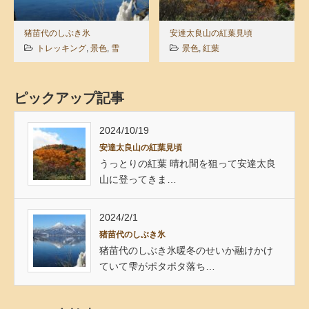
猪苗代のしぶき氷
安達太良山の紅葉見頃
トレッキング
,
景色
,
雪
景色
,
紅葉
ピックアップ記事
2024/10/19
安達太良山の紅葉見頃
うっとりの紅葉 晴れ間を狙って安達太良
山に登ってきま…
2024/2/1
猪苗代のしぶき氷
猪苗代のしぶき氷暖冬のせいか融けかけ
ていて雫がポタポタ落ち…