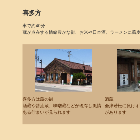
喜多方
車で約40分
蔵が点在する情緒豊かな街、お米や日本酒、ラーメンに蕎
喜多方は蔵の街
酒蔵
酒蔵や醤油蔵、味噌蔵などが現存し風情
会津若松に負けず
ある佇まいが見られます
があります