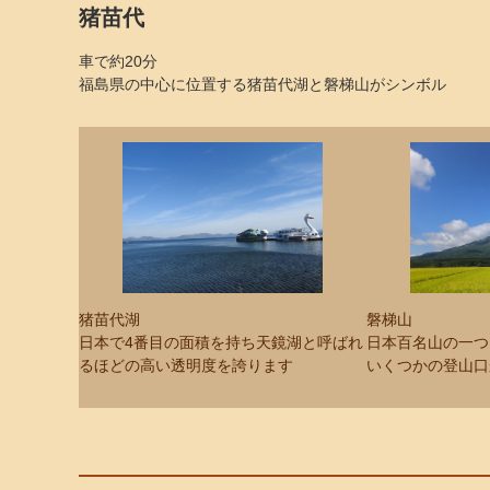
猪苗代
車で約20分
福島県の中心に位置する猪苗代湖と磐梯山がシンボル
猪苗代湖
磐梯山
日本で4番目の面積を持ち天鏡湖と呼ばれ
日本百名山の一つ
るほどの高い透明度を誇ります
いくつかの登山口