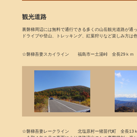
観光道路
裏磐梯周辺には無料で通行できる多くの山岳観光道路が通
ドライブや登山、トレッキング、紅葉狩りなど楽しみ方は
☆磐梯吾妻スカイライン 福島市ー土湯峠 全長29ｋｍ
☆磐梯吾妻レークライン 北塩原村ー猪苗代町 全長13ｋ