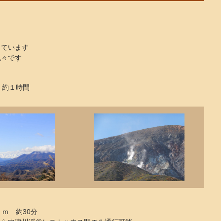
っています
色々です
 約１時間
ｍ 約30分