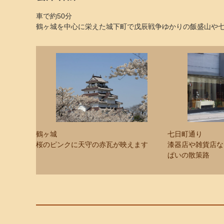
車で約50分
鶴ヶ城を中心に栄えた城下町で戊辰戦争ゆかりの飯盛山や
鶴ヶ城
七日町通り
桜のピンクに天守の赤瓦が映えます
漆器店や雑貨店な
ぱいの散策路