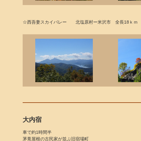
☆西吾妻スカイバレー 北塩原村ー米沢市 全長18ｋｍ 
大内宿
車で約1時間半
茅葺屋根の古民家が並ぶ旧宿場町