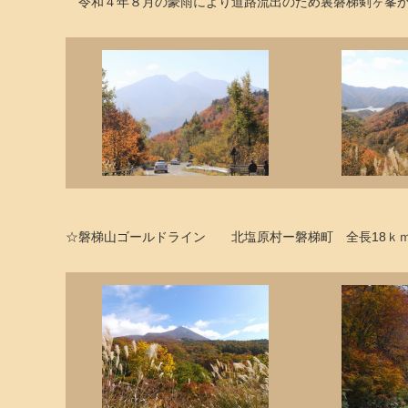
令和４年８月の豪雨により道路流出のため裏磐梯剣ヶ峯か
☆磐梯山ゴールドライン 北塩原村ー磐梯町 全長18ｋｍ