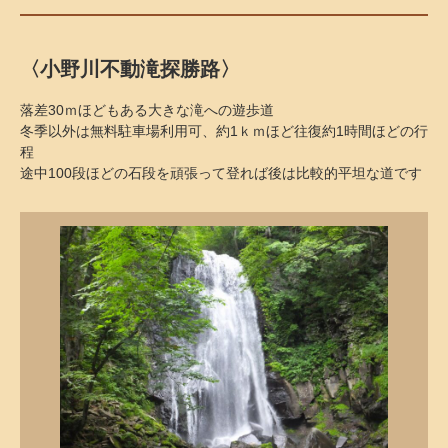
〈小野川不動滝探勝路〉
落差30ｍほどもある大きな滝への遊歩道
冬季以外は無料駐車場利用可、約1ｋｍほど往復約1時間ほどの行
程
途中100段ほどの石段を頑張って登れば後は比較的平坦な道です