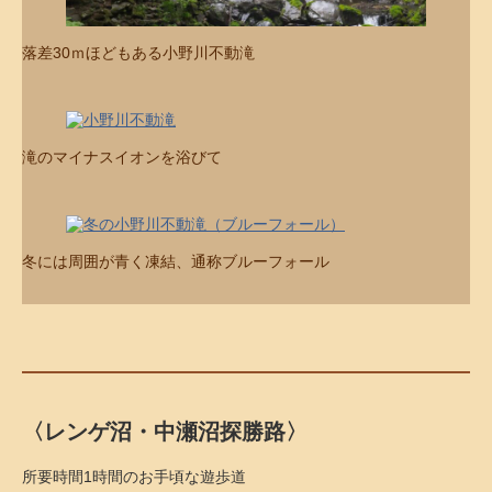
落差30ｍほどもある小野川不動滝
滝のマイナスイオンを浴びて
冬には周囲が青く凍結、通称ブルーフォール
〈レンゲ沼・中瀬沼探勝路〉
所要時間1時間のお手頃な遊歩道