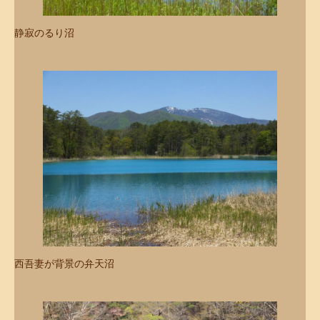
静寂のるり沼
西吾妻が背景の弁天沼