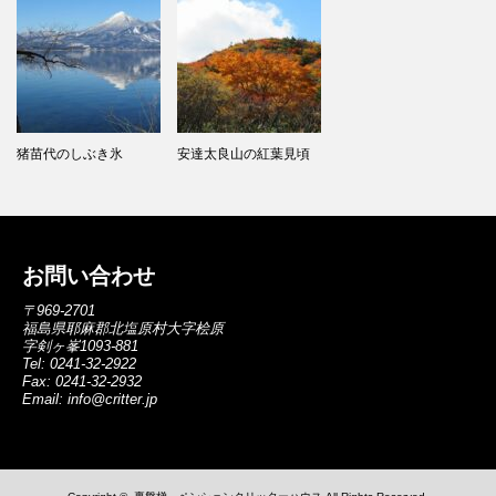
猪苗代のしぶき氷
安達太良山の紅葉見頃
お問い合わせ
〒969-2701
福島県耶麻郡北塩原村大字桧原
字剣ヶ峯1093-881
Tel: 0241-32-2922
Fax: 0241-32-2932
Email:
info@critter.jp