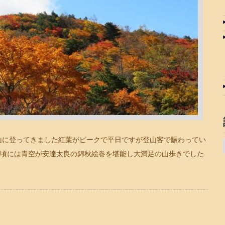
山に登ってきました紅葉がピークで平日ですが登山客で賑わってい
頃には青空が安達太良の錦秋絵巻を堪能し大満足の山歩きでした