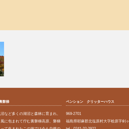
裏磐梯
ペンション クリッターハウス
色沼など多くの湖沼と森林に育まれ、
969-2701
と風に包まれて佇む裏磐梯高原、磐梯
福島県耶麻郡北塩原村大字桧原字剣ヶ峯1
よって生まれたこの地では今も自然の
tel : 0241-32-2922