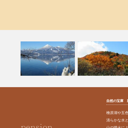
自然の宝庫 
猪苗代のしぶき氷
安達太良山の紅葉見頃
檜原湖や五
清らかな水
山の噴火に