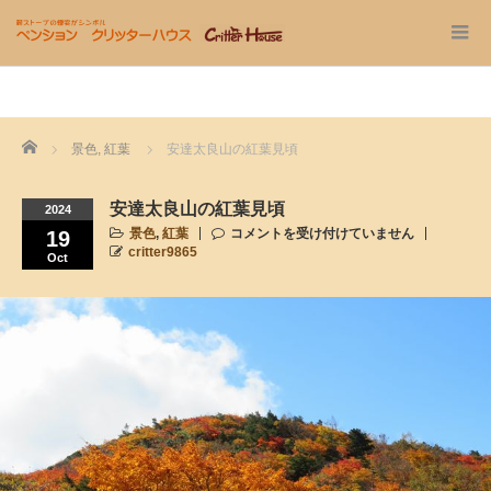
Home
景色
,
紅葉
安達太良山の紅葉見頃
安達太良山の紅葉見頃
2024
景色
,
紅葉
コメントを受け付けていません
19
critter9865
Oct