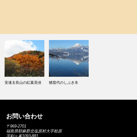
安達太良山の紅葉見頃
猪苗代のしぶき氷
お問い合わせ
〒969-2701
福島県耶麻郡北塩原村大字桧原
字剣ヶ峯1093-881