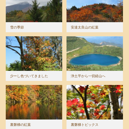
雪の季節
安達太良山の紅葉
少ーし色づいてきました
浄土平から一切経山へ
裏磐梯の紅葉
裏磐梯トピックス